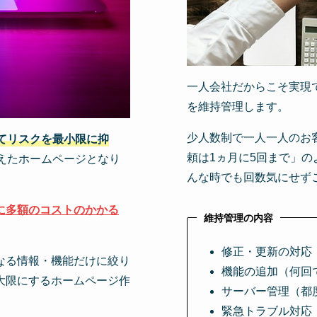
一人会社だからこそ実現
を維持管理します。
少人数制で一人一人のお
てリスクを最小限に抑
頼は1ヵ月に5回まで」の
えたホームページとなり
んな時でも回数気にせず
りに多額のコストのかかる
維持管理の内容
修正・更新の対応
なる情報・機能だけに絞り
機能の追加（何回
大限にするホームページ作
サーバー管理（都
緊急トラブル対応