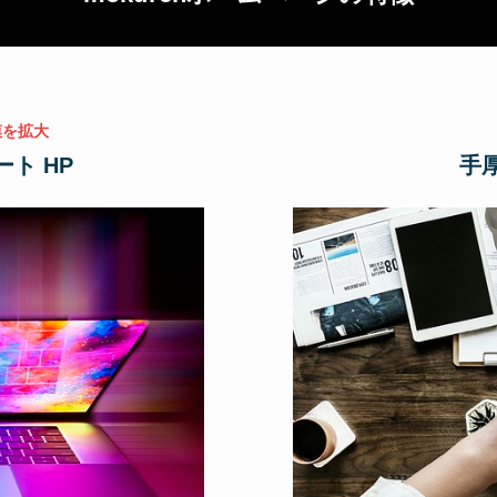
模を拡大
ート
HP
手